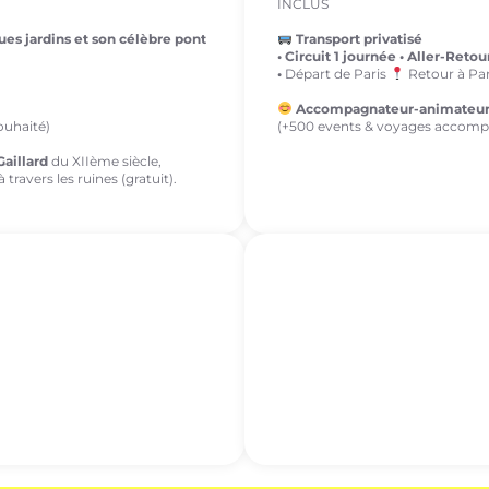
INCLUS
ues jardins et son célèbre pont
Transport privatisé
•
Circuit 1 journée • Aller-Retou
•
Départ de Paris
Retour à Par
Accompagnateur-animateu
ouhaité)
(+500 events & voyages accomp
aillard
du XIIème siècle,
 travers les ruines (gratuit).