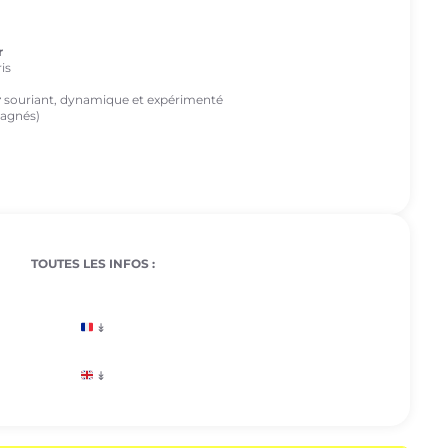
r
is
r
souriant, dynamique et expérimenté
agnés)
TOUTES LES INFOS :
↡
↡