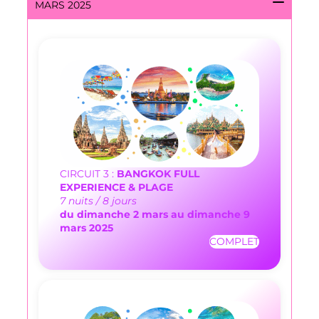
MARS 2025
CIRCUIT 3 :
BANGKOK FULL
EXPERIENCE & PLAGE
7 nuits / 8 jours
du dimanche 2 mars au dimanche 9
mars 2025
COMPLET