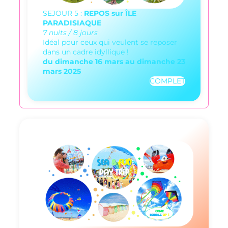
SEJOUR 5 :
REPOS sur
ÎLE
PARADISIAQUE
7 nuits / 8 jours
Idéal pour ceux qui veulent se reposer
dans un cadre idyllique !
du dimanche 16 mars au dimanche 23
mars 2025
COMPLET