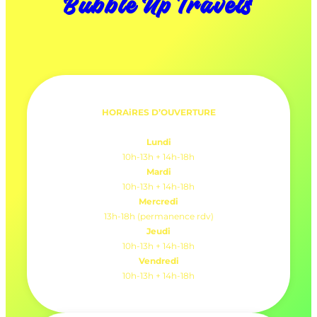
Bubble Up Travels
HORAiRES D’OUVERTURE
Lundi
10h-13h + 14h-18h
Mardi
10h-13h + 14h-18h
Mercredi
13h-18h (permanence rdv)
Jeudi
10h-13h + 14h-18h
Vendredi
10h-13h + 14h-18h