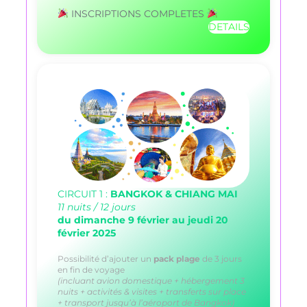
INSCRIPTIONS COMPLETES
DETAILS
CIRCUIT 1 :
BANGKOK & CHIANG MAI
11 nuits / 12 jours
du dimanche 9 février au jeudi 20
février 2025
Possibilité d’ajouter un
pack plage
de 3 jours
en fin de voyage
(incluant avion domestique + hébergement 3
nuits + activités & visites + transferts sur place
+ transport jusqu’à l’aéroport de Bangkok)