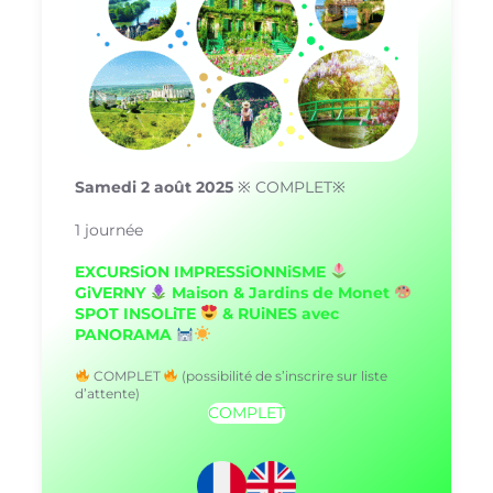
Samedi 2 août 2025
※ COMPLET※
1 journée
EXCURSiON IMPRESSiONNiSME
GiVERNY
Maison & Jardins de Monet
SPOT INSOLiTE
& RUiNES avec
PANORAMA
COMPLET
(possibilité de s’inscrire sur liste
d’attente)
COMPLET