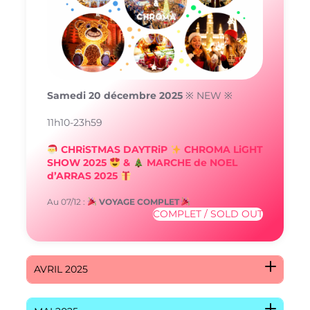
Samedi 20 décembre 2025
※ NEW ※
11h10-23h59
CHRiSTMAS DAYTRiP
CHROMA LiGHT
SHOW 2025
&
MARCHE de NOEL
d’ARRAS 2025
Au 07/12 :
VOYAGE COMPLET
COMPLET / SOLD OUT
AVRIL 2025