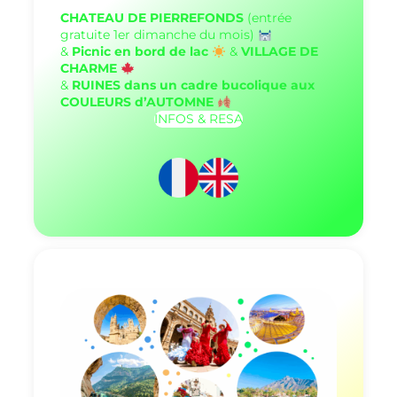
CHATEAU DE PIERREFONDS
(entrée
gratuite 1er dimanche du mois)
&
Picnic en bord de lac
&
VILLAGE DE
CHARME
&
RUINES dans un cadre bucolique aux
COULEURS d’AUTOMNE
INFOS & RESA