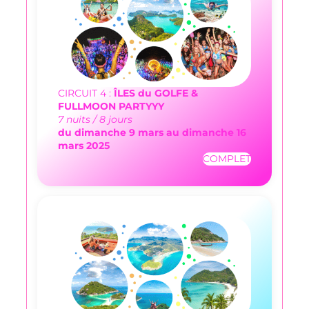
CIRCUIT 4 :
ÎLES du GOLFE &
FULLMOON PARTYYY
7 nuits / 8 jours
du dimanche 9 mars au dimanche 16
mars 2025
COMPLET