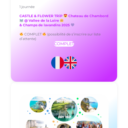
1 journée
CASTLE & FLOWER TRiP
Chateau de Chambord
@ Vallee de la Loire
& Champs de lavandins 2025
COMPLET
(possibilité de s’inscrire sur liste
d’attente)
COMPLET