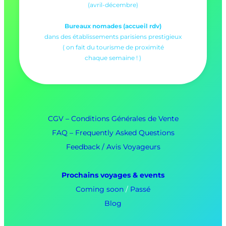
(avril-décembre)
Bureaux nomades (accueil rdv)
dans des établissements parisiens prestigieux
( on fait du tourisme de proximité
chaque semaine ! )
CGV – Conditions Générales de Vente
FAQ – Frequently Asked Questions
Feedback / Avis Voyageurs
Prochains voyages & events
Coming soon
/
Passé
Blog