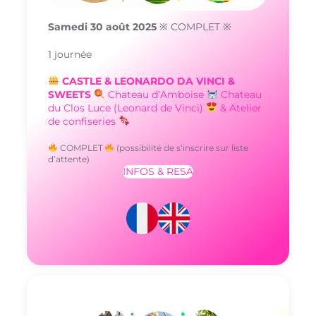
Samedi 30 août 2025
※ COMPLET ※
1 journée
CASTLE & LEONARDO DA VINCI &
SWEETS
Chateau d’Amboise
Chateau
du Clos Luce (Leonard de Vinci)
& Atelier
de confiseries
COMPLET
(possibilité de s’inscrire sur liste
d’attente)
INFOS & RESA