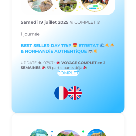
Samedi 19 juillet 2025
※ COMPLET ※
1 journée
BEST SELLER DAY TRiP
ETRETAT
& NORMANDiE AUTHENTiQUE
UPDATE du 07/07 :
VOYAGE COMPLET en 2
SEMAINES
59 participants déjà
COMPLET