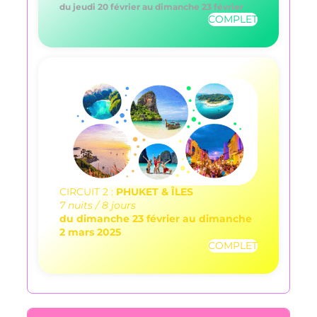
du jeudi 20 février au dimanche 23 février
COMPLET
CIRCUIT 2 :
PHUKET & ÎLES
7 nuits / 8 jours
du dimanche 23 février au dimanche
2 mars 2025
COMPLET