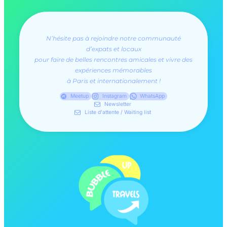
N’hésite pas à rejoindre notre communauté
d’expats et locaux
pour faire de belles rencontres amicales et vivre des
expériences mémorables
à Paris et internationalement !
Meetup
Instagram
WhatsApp
Newsletter
Liste d'attente / Waiting list