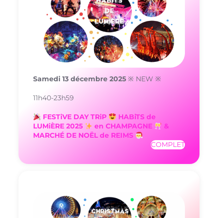
Samedi 13 décembre 2025
※ NEW ※
11h40-23h59
FESTiVE DAY TRiP
HABiTS de
LUMiÈRE 2025
en CHAMPAGNE
&
MARCHÉ DE NOËL de REIMS
COMPLET